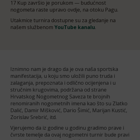
17 Kup završio je porukom — budućnost
nogometa raste upravo ovdje, na otoku Pagu.
Utakmice turnira dostupne su za gledanje na
našem službenom
YouTube kanalu
.
Iznimno nam je drago da je ova naša sportska
manifestacija, u koju smo uložili puno truda i
zalaganja, prepoznata i odlično ocijenjena i u
stručnim krugovima, podržana od strane
Hrvatskog Nogometnog Saveza te brojnih
renomiranih nogometnih imena kao što su Zlatko
Dalić, Damir Mišković, Dario Šimić, Marijan Kustić,
Zorislav Srebrić, itd.
Vjerujemo da iz godine u godinu gradimo prave i
čvrste temelje da ovaj nogometni turnir bude pravi