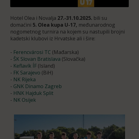
Hotel Olea i Novalja
27.-31.10.2025.
bili su
domaćini
5. Olea
kupa
U-17,
međunarodnog
nogometnog turnira na kojem su nastupili brojni
kadetski klubovi iz Hrvatske ali i šire:
-
Ferencvárosi TC
(Mađarska)
-
ŠK Slovan Bratislava
(Slovačka)
-
Keflavík ÍF
(Island)
-
FK Sarajevo
(BiH)
-
NK Rijeka
-
GNK Dinamo Zagreb
-
HNK Hajduk Split
-
NK Osijek