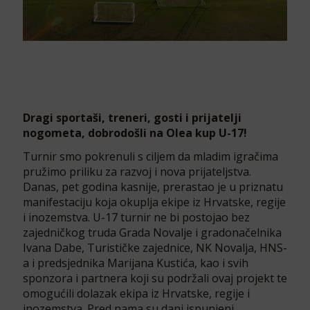
Dragi sportaši, treneri, gosti i prijatelji
nogometa, dobrodošli na Olea kup U-17!
Turnir smo pokrenuli s ciljem da mladim igračima
pružimo priliku za razvoj i nova prijateljstva.
Danas, pet godina kasnije, prerastao je u priznatu
manifestaciju koja okuplja ekipe iz Hrvatske, regije
i inozemstva. U-17 turnir ne bi postojao bez
zajedničkog truda Grada Novalje i gradonačelnika
Ivana Dabe, Turističke zajednice, NK Novalja, HNS-
a i predsjednika Marijana Kustića, kao i svih
sponzora i partnera koji su podržali ovaj projekt te
omogućili dolazak ekipa iz Hrvatske, regije i
inozemstva. Pred nama su dani ispunjeni