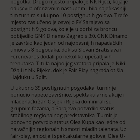
pogotka. Drugo mjesto pripalo je NK Rijeci, koja je
oduševila ofenzivnim nastupom i bila najefikasniji
tim turnira s ukupno 10 postignutih golova. Treće
mjesto zasluženo je osvojio FK Sarajevo sa
postigntih 9 golova, koje je u borbi za broncu
pobijedilo GNK Dinamo Zagreb s 3:0. GNK Dinamo
je završio kao jedan od najopasnijih napadačkih
timova s 8 pogodaka, dok su Slovan Bratislava i
Ferencváros dodali po nekoliko upečatljivih
trenutaka. Titula najboljeg vratara pripala je Niki
Džaji iz NK Rijeke, dok je Fair Play nagrada otišla
Hajduku u Split.
U ukupno 39 postignutih pogodaka, turnir je
ponudio napete završnice, spektakularne akcije i
mladenački žar. Osijek i Rijeka dominirali su
grupnim fazama, a Sarajevo potvrdilo status
stabilnog regionalnog predstavnika. Turnir je
ponovno potvrdio status Olea Kupa kao jedne od
najvažnijih regionalnih smotri mladih talenata. Uz
fair-play, emocije i spektakularne golove, Olea U-