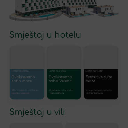
Smještaj u hotelu
HOTELSKA SOBA
HOTELSKA SOBA
HOTELSKI SUITE
Dvokrevetna
Dvokrevetna
Executive suite
soba more
soba Velebit
more
Miran hotelski komfor za
Ugodan prostor za tiši
Više prostora i dodatni
opušten boravak.
ritam odmora.
komfor boravka.
Smještaj u vili