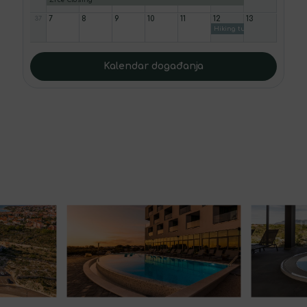
7
8
9
10
11
12
13
37
Hiking tura
Kalendar događanja