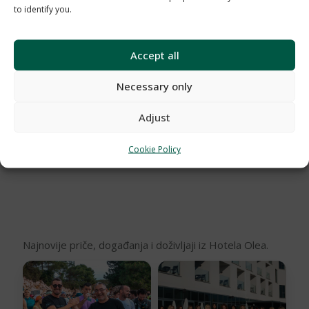
to identify you.
Accept all
Necessary only
Adjust
Nabava opreme je financirana
iz Nacionalnog plana oporavka
Cookie Policy
i otpornosti 2021. - 2026.
Najnovije priče, događanja i doživljaji iz Hotela Olea.