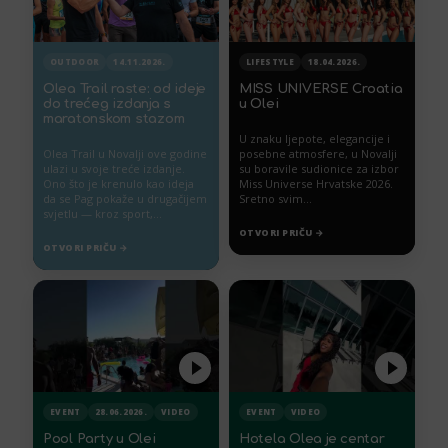
OUTDOOR
14.11.2026.
LIFESTYLE
18.04.2026.
Olea Trail raste: od ideje
MISS UNIVERSE Croatia
do trećeg izdanja s
u Olei
maratonskom stazom
U znaku ljepote, elegancije i
Olea Trail u Novalji ove godine
posebne atmosfere, u Novalji
ulazi u svoje treće izdanje.
su boravile sudionice za izbor
Ono što je krenulo kao ideja
Miss Universe Hrvatske 2026.
da se Pag pokaže u drugačijem
Sretno svim...
svjetlu — kroz sport,...
OTVORI PRIČU →
OTVORI PRIČU →
EVENT
28.06.2026.
VIDEO
EVENT
VIDEO
Pool Party u Olei
Hotela Olea je centar