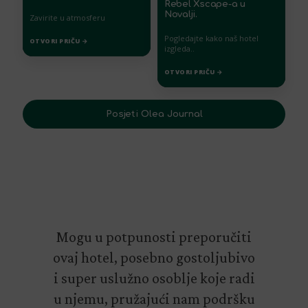
Rebel Xscape-a u
Novalji.
Zavirite u atmosferu
Pogledajte kako naš hotel
OTVORI PRIČU →
izgleda..
OTVORI PRIČU →
Posjeti Olea Journal
Mogu u potpunosti preporučiti
ovaj hotel, posebno gostoljubivo
i super uslužno osoblje koje radi
u njemu, pružajući nam podršku