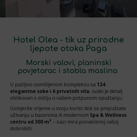
Hotel Olea - tik uz prirodne
ljepote otoka Paga
Morski valovi, planinski
povjetarac i stabla maslina
U pažljivo osmišljenom kompleksu sa
124
elegantne sobe i 6 privatnih vila
, svaki je detalj
oblikovan s mišlju o vašem potpunom opuštanju.
Usmjerite vrijeme u svoju korist dok se prepuštate
uživanju u bazenima ili modernom
Spa & Wellness
centru od 300 m²
– oazi mira posvećenoj vašoj
dobrobiti.