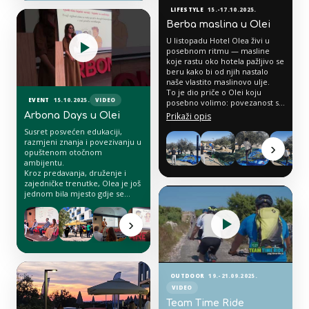
LIFESTYLE
15.-17.10.2025.
Berba maslina u Olei
U listopadu Hotel Olea živi u
posebnom ritmu — masline
koje rastu oko hotela pažljivo se
beru kako bi od njih nastalo
naše vlastito maslinovo ulje.
To je dio priče o Olei koju
EVENT
15.10.2025.
VIDEO
posebno volimo: povezanost s
otokom Pagom, lokalnom
Arbona Days u Olei
Prikaži opis
prirodom i autentičnim
Susret posvećen edukaciji,
okusima koje želimo prenijeti
razmjeni znanja i povezivanju u
svakom gostu. Od masline do
›
opuštenom otočnom
ulja, od dvorišta hotela do stola.
ambijentu.
Olea njeguje ono što raste
Kroz predavanja, druženje i
upravo ovdje, pod paškim
zajedničke trenutke, Olea je još
suncem.
jednom bila mjesto gdje se
poslovna energija spaja s
inspiracijom, morem i paškim
›
ugođajem.
OUTDOOR
19.-21.09.2025.
VIDEO
Team Time Ride