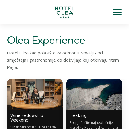
Olea Experience
Hotel Olea kao polazište za odmor u Novalji - od
smještaja i gastronomije do doživljaja koji otkrivaju ritam
Paga.
Wine Fellowship
Trekking
Weekend
Propješačite najneobičnije
Vinski vikend u Olei vraća se
krajolike Paga - od kamenjara