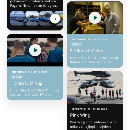
jadranskom obalom i otokom
Pagom. Nakon dinamičnog dana
na cesti, Olea je bila mjesto
opuštanja, druženja i uživanja u
›
posebnom otočnom ambijentu.
OUTDOOR
17.-21.10.2022.
VIDEO
2. Olea U 17 Kup
Hotel Olea 17.-21.10.2022. bio je
domaćin 2. Olea U-17 kupa
OUTDOOR
17.-21.10.2021.
VIDEO
1. Olea U 17 Kup
Hotel Olea 17.-21.10.2021. bio je
domaćin 1. Olea U-17 kupa
LIFESTYLE
28.-29.08.2020.
Pink Wing
Pink Wing vodi sudionike kroz
neke od najljepših dijelova