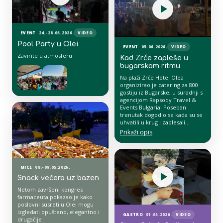
EVENT
24.-28.06.2026.
VIDEO
Pool Party u Olei
EVENT
05.06.2026.
VIDEO
Zavirite u atmosferu
Kad Zrće zapleše u
bugarskom ritmu
Na plaži Zrće Hotel Olea
organizirao je catering za 800
gostiju iz Bugarske, u suradnji s
agencijom Rapsody Travel &
Events Bulgaria. Poseban
trenutak dogodio se kada su se
uhvatili u krug i zaplesali
tradicionalni bugarski ples —
Prikaži opis
stvarajući prizor koji je spojio
kulturu, mladost, glazbu i
energiju Zrća.
Za Hotel Olea, ovakvi događaji
pokazuju da gostoprimstvo ne
MICE
08.-09.05.2026.
završava u hotelu — ono se
Snack večera uz bazen
može preseliti i na plažu, među
Netom završeni kongres
ljude, ritam i nezaboravne
farmaceuta pokazao je kako
trenutke.
poslovni susreti u Olei mogu
izgledati opušteno, elegantno i
GASTRO
01.05.2026.
VIDEO
drugačije