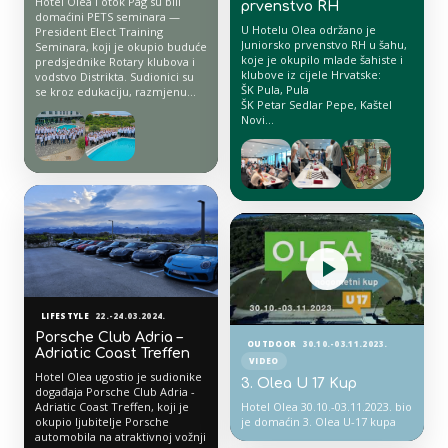
Hotel Olea i otok Pag su bili
prvenstvo RH
domaćini PETS seminara —
U Hotelu Olea održano je
President Elect Training
Juniorsko prvenstvo RH u šahu,
Seminara, koji je okupio buduće
koje je okupilo mlade šahiste i
predsjednike Rotary klubova i
klubove iz cijele Hrvatske:
vodstvo Distrikta. Sudionici su
ŠK Pula, Pula
se kroz edukaciju, razmjenu
ŠK Petar Sedlar Pepe, Kaštel
iskustava i povezivanje
Novi
pripremali za novu rotarijansku
ŠK Casper, Zadar
godinu, uz predstavljanje
ŠK Brda, Split
programa i ciljeva Rotary
ŠK Sveta Nedelja, Sveta Nedelja
Internationala.
ŠK Codeasy, Vukovar
ŠK Crikvenica, Crikvenica
ŠK Samobor, Samobor
ŠK Sesvete-Agroproteinka,
Sesvete
ŠK Mornar, Split
AŠK Junior, Rijeka
ŠŠK Koprivnica, Koprivnica
Čestitamo svim sudionicima i
klubovima na nastupu!
LIFESTYLE
22.-24.03.2024.
Porsche Club Adria –
OUTDOOR
30.10.-03.11.2023.
Adriatic Coast Treffen
VIDEO
Hotel Olea ugostio je sudionike
3. Olea U 17 Kup
događaja Porsche Club Adria -
Adriatic Coast Treffen, koji je
Hotel Olea 30.10.-03.11.2023. bio
okupio ljubitelje Porsche
je domaćin 3. Olea U-17 kupa
automobila na atraktivnoj vožnji