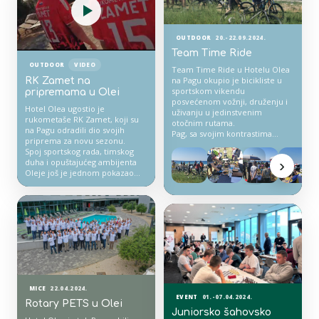
OUTDOOR
20.-22.09.2024.
Team Time Ride
OUTDOOR
VIDEO
Team Time Ride u Hotelu Olea
na Pagu okupio je bicikliste u
RK Zamet na
sportskom vikendu
pripremama u Olei
posvećenom vožnji, druženju i
Hotel Olea ugostio je
uživanju u jedinstvenim
rukometaše RK Zamet, koji su
otočnim rutama.
na Pagu odradili dio svojih
Pag, sa svojim kontrastima
priprema za novu sezonu.
kamena, mora i otvorenih
Spoj sportskog rada, timskog
cesta, još se jednom pokazao
›
duha i opuštajućeg ambijenta
kao idealna kulisa za
Oleje još je jednom pokazao
biciklističke susrete i aktivan
kako je naš hotel idealno
odmor.
mjesto za pripreme sportskih
ekipa.
MICE
22.04.2024.
EVENT
01.-07.04.2024.
Rotary PETS u Olei
Juniorsko šahovsko