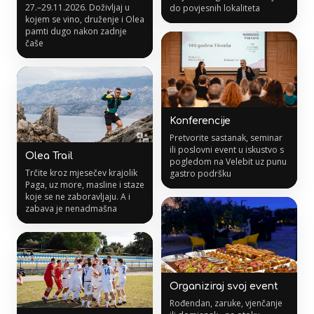
27.–29.11.2026. Doživljaj u
do povjesnih lokaliteta
kojem se vino, druženje i Olea
pamti dugo nakon zadnje
čaše
Konferencije
Pretvorite sastanak, seminar
ili poslovni event u iskustvo s
Olea Trail
pogledom na Velebit uz punu
Trčite kroz mjesečev krajolik
gastro podršku
Paga, uz more, masline i staze
koje se ne zaboravljaju. A i
zabava je nenadmašna
Organiziraj svoj event
Rođendan, zaruke, vjenčanje