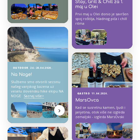
Stay, Grill & Chill za 1.
maj u Olei
Prvi maj u Olei donio je savršen
spoj roštilja, hladnog pića i chill
ritma
OUTDOOR
24.-26.04.2026.
Na Noge!
Službeno smo otvorili sezonu
našeg vanjskog bazena uz
veselu slovensku hike ekipu NA
GASTRO
11.04.2026.
NOGE
Saznaj više>
MarsOvca
Kad se susretnu kamen, ljudi i
›
janjetina, otok više ne izgleda
zemaljski - izgleda MarsOvski