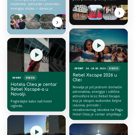
maslinike, suhozide i jesensku
energiju otoka — danas je
›
događaj koji iz godine u godinu
raste.
›
Razgovor s organizatorima Olea
Traila, Ivanom Riznerom i
Mirkom Korkutom
EVENT
24.-28.06.2026.
VIDEO
Rebel Xscape 2026 u
EVENT
VIDEO
Olei
Hotela Olea je centar
Novalja je još jednom domaćin
Rebel Xscape-a u
adrenalina, energije i odlične
Novalji.
atmosfere kroz Rebel Xscape
koji je okupio sudionike željne
Pogledajte kako naš hotel
izazova, prirode i
izgleda..
nezaboravnog iskustva na Pagu.
Hotel Olea je centar smještaja i
odmora za sudionike, pružajući
idealnu bazu za oporavak i
druženje.