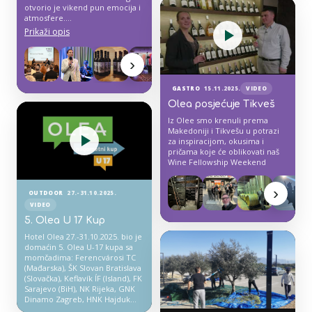
otvorio je vikend pun emocija i
atmosfere.
Vinski panel kojeg je vodila
Prikaži opis
Monika Neral uz posebnu
prisutnost g. Svetozara
Janevskog, predsjednika
›
Upravnog odbora vinarije
Tikveš, te sudjelovanje Zvonka
GASTRO
15.11.2025.
VIDEO
Hercega i chefa Igora
Stepanovskog također iz
Olea posjećuje Tikveš
Tikveša. Prilika je to bila za
Iz Olee smo krenuli prema
konkretan susret s vizijom
Makedoniji i Tikvešu u potrazi
Tikveša, od tradicije i terroira
za inspiracijom, okusima i
do ljudi koji oblikuju njegov
pričama koje će oblikovati naš
regionalni i međunarodni
Wine Fellowship Weekend
karakter.
›
OUTDOOR
27.-31.10.2025.
VIDEO
5. Olea U 17 Kup
Hotel Olea 27.-31.10.2025. bio je
domaćin 5. Olea U-17 kupa sa
momčadima: Ferencvárosi TC
(Mađarska), ŠK Slovan Bratislava
(Slovačka), Keflavík ÍF (Island), FK
Sarajevo (BiH), NK Rijeka, GNK
Dinamo Zagreb, HNK Hajduk
Split, NK Osijek