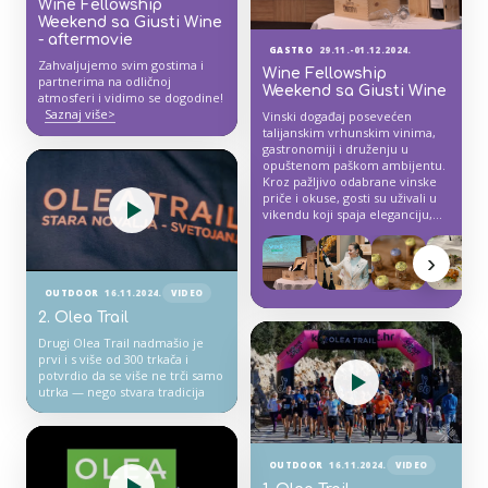
Wine Fellowship
potpuno sami u tišini, ograđeni
močnim paškim kamenom uz
Weekend sa Giusti Wine
pokoji glas ovčica.
- aftermovie
GASTRO
29.11.-01.12.2024.
Ovaj put smo preskočili put
Zahvaljujemo svim gostima i
prema atraktivnoj lokvi
Wine Fellowship
partnerima na odličnoj
Svetojašnici te se vratili istim
Weekend sa Giusti Wine
atmosferi i vidimo se dogodine!
putem prema autu.
Saznaj više>
Vinski događaj posevećen
Inače, ovo je mali dio staze
talijanskim vrhunskim vinima,
kojom prolazi Olea trail- staze
gastronomiji i druženju u
koje vode kroz raznolike
opuštenom paškom ambijentu.
terene, nudeći sudionicima
Kroz pažljivo odabrane vinske
fizički izazov, dvije pauze za
priče i okuse, gosti su uživali u
okrjepu, ali i priliku da se
vikendu koji spaja eleganciju,
povežu s bogatom poviješću i
zajedništvo i autentičan doživljaj
kulturom otoka Paga. Ukoliko
Oleje.
poželite biti dio ovog eventa i
›
upoznati se više sa stazama
Paga- 15.11. je datum koji
OUTDOOR
16.11.2024.
VIDEO
trebate zapisati.
Nekoliko je staza kao opcija -
2. Olea Trail
DUGA STAZA- 24km- 591mnv
Drugi Olea Trail nadmašio je
- SREDNJA STAZA- 17km-
prvi i s više od 300 trkača i
461mnv
potvrdio da se više ne trči samo
- KRATKA STAZA- 11km- 301mnv
utrka — nego stvara tradicija
- DJEČJA STAZA- 1,6km- 27mnv
Ako želite odsjesti u hotelu
Olea, možete dobiti posebnu
ponudu u sklopu Olea traila.
Ovo svakako razmotrite kao
OUTDOOR
16.11.2024.
VIDEO
opciju!