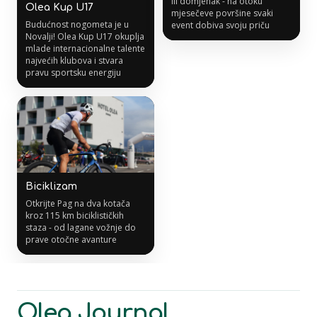
ili domjenak - na otoku
Olea Kup U17
mjesečeve površine svaki
Budućnost nogometa je u
event dobiva svoju priču
Novalji! Olea Kup U17 okuplja
mlade internacionalne talente
najvećih klubova i stvara
pravu sportsku energiju
Biciklizam
Otkrijte Pag na dva kotača
kroz 115 km biciklističkih
staza - od lagane vožnje do
prave otočne avanture
Olea Journal