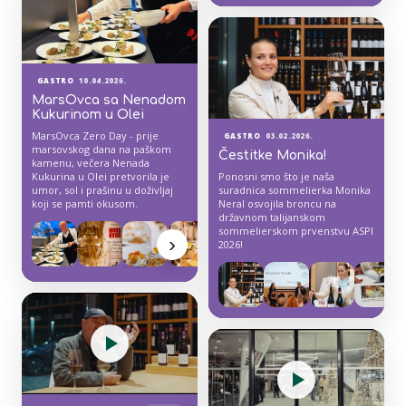
GASTRO
10.04.2026.
MarsOvca sa Nenadom
Kukurinom u Olei
MarsOvca Zero Day - prije
GASTRO
03.02.2026.
marsovskog dana na paškom
Čestitke Monika!
kamenu, večera Nenada
Kukurina u Olei pretvorila je
Ponosni smo što je naša
umor, sol i prašinu u doživljaj
suradnica sommelierka Monika
koji se pamti okusom.
Neral osvojila broncu na
državnom talijanskom
sommelierskom prvenstvu ASPI
›
2026!