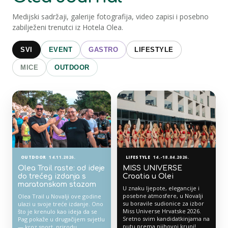
Medijski sadržaji, galerije fotografija, video zapisi i posebno
zabilježeni trenutci iz Hotela Olea.
SVI
EVENT
GASTRO
LIFESTYLE
MICE
OUTDOOR
OUTDOOR
14.11.2026.
LIFESTYLE
14.-18.04.2026.
Olea Trail raste: od ideje
MISS UNIVERSE
do trećeg izdanja s
Croatia u Olei
maratonskom stazom
U znaku ljepote, elegancije i
posebne atmosfere, u Novalji
Olea Trail u Novalji ove godine
su boravile sudionice za izbor
ulazi u svoje treće izdanje. Ono
Miss Universe Hrvatske 2026.
što je krenulo kao ideja da se
Sretno svim kandidatkinjama na
Pag pokaže u drugačijem svjetlu
putu prema njihovoj kruni!
— kroz sport, prirodu,