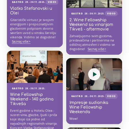
GASTRO
28.-30.11.2025.
VIDEO
Vlatko Stefanovski u
Olei
GASTRO
28.-30.11.2025.
VIDEO
Gitaristički virtuoz je svojom
2. Wine Fellowship
energijom i prepoznatljivim
Weekend sa vinarijom
glazbenim potpisom stvorio
Tikveš - aftermovie
savršen uvod u vinsku čaroliju
Zahvaljujemo svim gostima,
vikenda. Vidimo se dogodine!
predavačima i partnerima na
Saznaj više>
odličnoj atmosferi i vidimo se
dogodine!
Saznaj više>
GASTRO
28.-30.11.2025.
Wine Fellowship
GASTRO
28.-30.11.2025.
VIDEO
Weekend - 140 godina
Impresije sudionika
Tikveša
Wine Fellowship
Event godine u Hotelu Olea -
Weekenda
susret vina, glazbe, ljudi i priča
Wow!
koje stoje iza jedne od
najvažnijih regionalnih vinarija.
Koncert Vlatka Stefanovskog